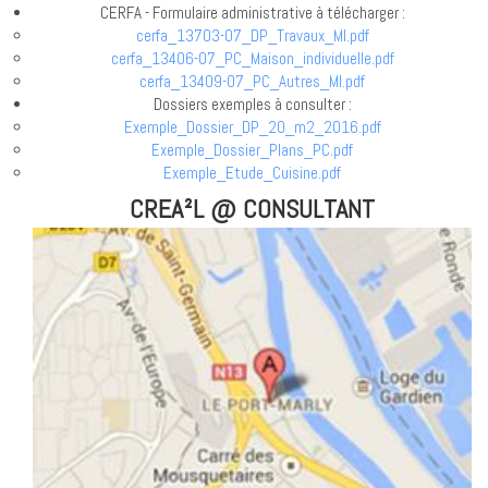
CERFA - Formulaire administrative à télécharger :
cerfa_13703-07_DP_Travaux_MI.pdf
cerfa_13406-07_PC_Maison_individuelle.pdf
cerfa_13409-07_PC_Autres_MI.pdf
Dossiers exemples à consulter :
Exemple_Dossier_DP_20_m2_2016.pdf
Exemple_Dossier_Plans_PC.pdf
Exemple_Etude_Cuisine.pdf
CREA²L @ CONSULTANT